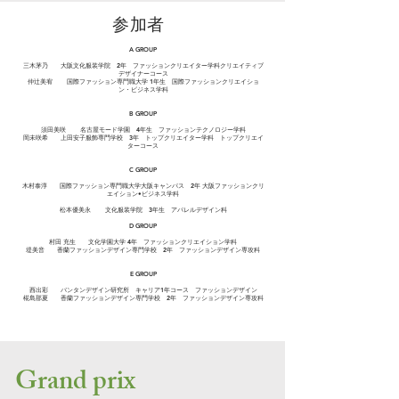
​参加者
A GROUP
三木茅乃 大阪文化服装学院 2年 ファッションクリエイター学科クリエイティブ
デザイナーコース
仲辻美宥 国際ファッション専門職大学 1年生 国際ファッションクリエイショ
ン・ビジネス学科
B GROUP
須田美咲 名古屋モード学園 4年生 ファッションテクノロジー学科
岡未咲希 上田安子服飾専門学校 3年 トップクリエイター学科 トップクリエイ
ターコース
C GROUP
木村泰淳 国際ファッション専門職大学大阪キャンパス 2年 大阪ファッションクリ
エイション•ビジネス学科
松本優美永 文化服装学院 3年生 アパレルデザイン科
D GROUP
村田 充生 文化学園大学 4年 ファッションクリエイション学科
堤美音 香蘭ファッションデザイン専門学校 2年 ファッションデザイン専攻科
E GROUP
西出彩 バンタンデザイン研究所 キャリア1年コース ファッションデザイン
椛島那夏 香蘭ファッションデザイン専門学校 2年 ファッションデザイン専攻科
​Grand prix