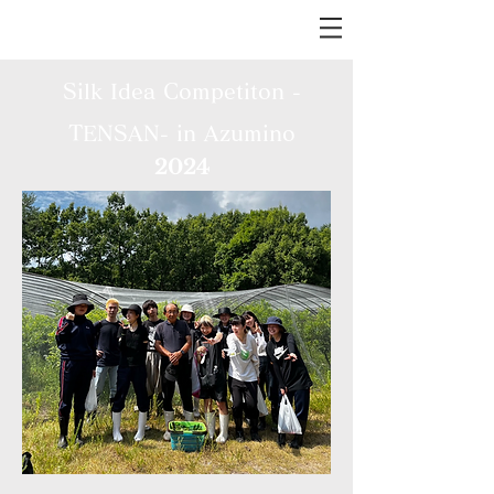
Silk Idea Competiton -
TENSAN- in Azumino
2024