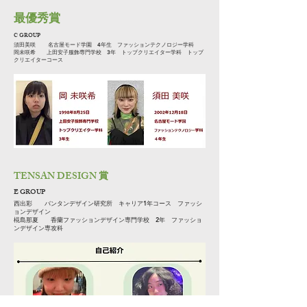
​最優秀賞
C GROUP
須田美咲 名古屋モード学園 4年生 ファッションテクノロジー学科
岡未咲希 上田安子服飾専門学校 3年 トップクリエイター学科 トップ
クリエイターコース
TENSAN ​DESIGN 賞
E GROUP
西出彩 バンタンデザイン研究所 キャリア1年コース ファッシ
ョンデザイン
椛島那夏 香蘭ファッションデザイン専門学校 2年 ファッショ
ンデザイン専攻科